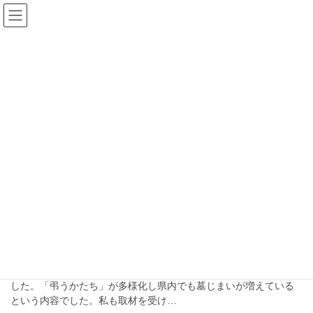
コ
ナ
ン
ビ
テ
ゲ
ン
ー
ブログ
ツ
シ
へ
ョ
ス
ン
HOME
ブログ
合葬墓
キ
に
ッ
移
プ
動
合葬墓
2024-02-18
ブログ
お墓の管理、墓じまい・改葬の悩
み２
先日、大分朝日放送の情報番組で墓じまい・改葬の特集がありま
した。「弔うかたち」が多様化し県内でも墓じまいが増えている
という内容でした。私も取材を受け…