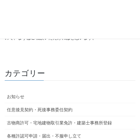
うり坊行政書士法務事務所では、墓地等経営許可申請手続き以外
にも、墓地等変更許可申請手続きや農地転用・開発許可申請手続
き、墓地・納骨堂管理規則や契約書類の作成、宗教法人法で定め
られた申請手続き・サポートを行っております。墓地や納骨堂な
ど経営する形態や設置場所等によって手続きの流れが異なります
ので、まずはご相談いただければと思います。
カテゴリー
お知らせ
任意後見契約・死後事務委任契約
古物商許可・宅地建物取引業免許・建築士事務所登録
各種許認可申請・届出・不服申し立て