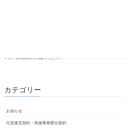
㉙解体工事
うり坊行政書士法務事務所では、主な業務エリアを大分県中津
市、宇佐市、豊後高田市、福岡県豊前市、吉富町、上毛町、築上
町、行橋市としておりますが、遠方の対応やビデオ通話を使った
リモート対応も可能です。ご依頼者様の状況に応じ、様々な要望
にお応えいたします。開業サポート全般を行っていますので、建
設業開業の仕方がわからない方、新しいことにチャレンジされた
い方、お気軽にご相談ください。
カテゴリー
お知らせ
任意後見契約・死後事務委任契約