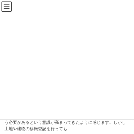
コ
ナ
ン
ビ
テ
ゲ
ン
ー
ブログ
ツ
シ
へ
ョ
ス
ン
HOME
ブログ
再エネ特措法
キ
に
ッ
移
プ
動
再エネ特措法
2024-09-19
ブログ
太陽光発電設備の名義変更（相
続・事業譲渡）
相続登記義務化が始まり、相続した土地や建物について登記を行
う必要があるという意識が高まってきたように感じます。しかし
土地や建物の移転登記を行っても…