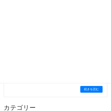
築上町
、
経済産業省
、
行政書士
、
行橋市
、
豊前市
、
豊後高田市
、
農地転用
、
電力会社
前の記事
公図の赤色と青色部分（法定外公共物：里道や水路など）
2024-08-23
続きを読む
次の記事
経営業務の管理責任者と専任技術者（建設業許可）
2024-10-28
続きを読む
カテゴリー