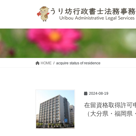
コ
ナ
ン
ビ
テ
ゲ
ン
ー
ツ
シ
へ
ョ
ス
ン
キ
に
ッ
移
HOME
acquire status of residence
プ
動
2024-08-19
在留資格取得許可
（大分県・福岡県