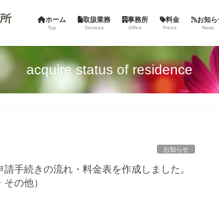
ホーム
取扱業務
事務所
料金
お知ら
Top
Services
Office
Prices
News
acquire status of residence
お知らせ
申請手続きの流れ・料金表を作成しました。
・その他）