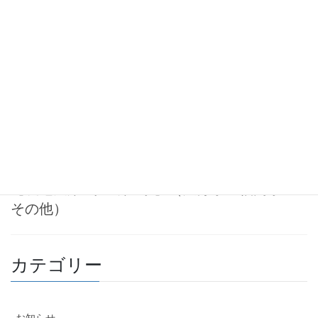
非農地証明手続き(非農地証明願)の
流れ・料金表を更新しました。
（大分県・福岡県・その他）
2024-06-04
お知らせ
農地転用手続きの流れ(許可申請・
届出)・料金表を作成しました。
【農地法第4条・第5条】（大分県・福岡県・
その他）
カテゴリー
お知らせ