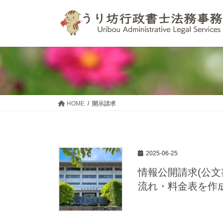
コ
ナ
ン
ビ
テ
ゲ
ン
ー
ツ
シ
へ
ョ
ス
ン
キ
に
ッ
移
HOME
開示請求
プ
動
2025-06-25
情報公開請求(公文
流れ・料金表を作