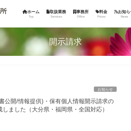
ホーム
取扱業務
事務所
料金
お知ら
Top
Services
Office
Prices
News
開示請求
お知らせ
書公開/情報提供)・保有個人情報開示請求の
成しました（大分県・福岡県・全国対応）