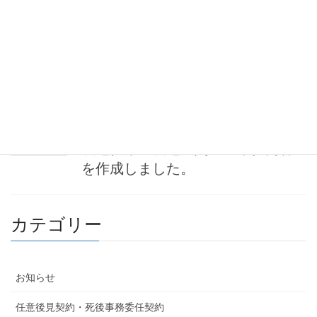
非農地証明手続き(非農地証明願)の
流れ・料金表を更新しました。
（大分県・福岡県・その他）
2023-08-01
お知らせ
農地転用・農地法関連の業務内容
を作成しました。
カテゴリー
お知らせ
任意後見契約・死後事務委任契約