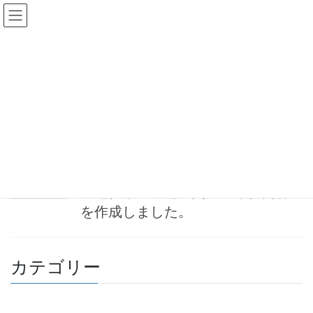
コ
ナ
ン
ビ
テ
ゲ
ン
ー
農地法第3条許可
ツ
シ
へ
ョ
ス
ン
HOME
農地法第3条許可
キ
に
ッ
移
プ
動
2023-08-01
お知らせ
農地転用・農地法関連の業務内容
を作成しました。
カテゴリー