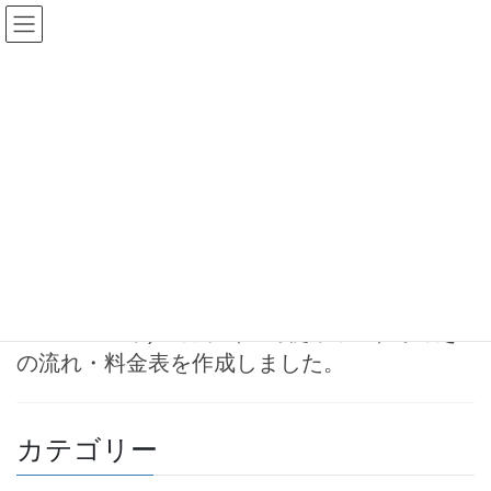
コ
ナ
ン
ビ
テ
ゲ
ン
ー
軽二輪廃車登録
ツ
シ
へ
ョ
ス
ン
HOME
軽二輪廃車登録
キ
に
ッ
移
プ
動
2023-07-11
お知らせ
軽二輪バイク(125cc超250cc以
下)・廃車（一時使用中止）手続き
の流れ・料金表を作成しました。
カテゴリー