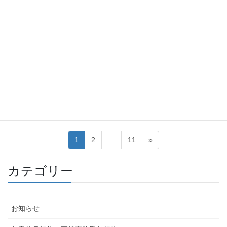
2026-01-05
お知らせ
2026年1月 無料相談会のお知らせ
（遺言、相続、墓じまい、起業、
許認可、契約書、行政手続き等）
遺言・相続、墓じまい・空き家に関すること、起業・法人設立に
関すること、許認可など行政への手続き、契約書の作成、生活に
関するお悩み等、どうすればよいか困っている方向けに…
投
固
固
固
1
2
…
11
»
稿
定
定
定
ペ
ペ
ペ
の
カテゴリー
ー
ー
ー
ペ
ジ
ジ
ジ
ー
お知らせ
ジ
送