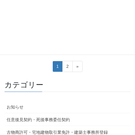
2023-05-02
お知らせ
自動車登録・新規登録（中古新
規）手続きの流れ・料金表を作成
しました。
投
固
固
1
2
»
稿
定
定
ペ
ペ
の
カテゴリー
ー
ー
ペ
ジ
ジ
ー
お知らせ
ジ
送
任意後見契約・死後事務委任契約
り
古物商許可・宅地建物取引業免許・建築士事務所登録