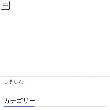
コ
ナ
ン
ビ
テ
ゲ
ン
ー
自動車名義変更
ツ
シ
へ
ョ
ス
ン
HOME
自動車名義変更
キ
に
ッ
移
プ
動
2023-04-26
お知らせ
自動車登録・移転登録（名義変
更）手続きの流れ・料金表を作成
しました。
カテゴリー