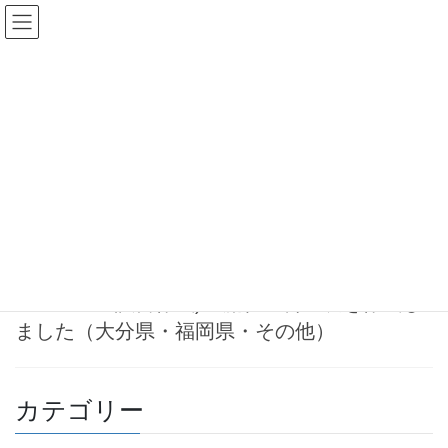
コ
ナ
ン
ビ
テ
ゲ
ン
ー
相続財産調査
ツ
シ
へ
ョ
ス
ン
HOME
相続財産調査
キ
に
ッ
移
プ
動
2024-06-26
お知らせ
相続・遺産分割手続き(遺産分割協
議書作成)の流れ・料金表を作成し
ました（大分県・福岡県・その他）
カテゴリー