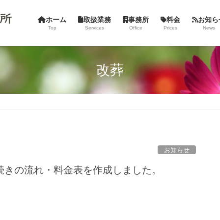
ホーム
取扱業務
事務所
料金
お知ら
Top
Services
Office
Prices
News
改葬
お知らせ
続きの流れ・料金表を作成しました。