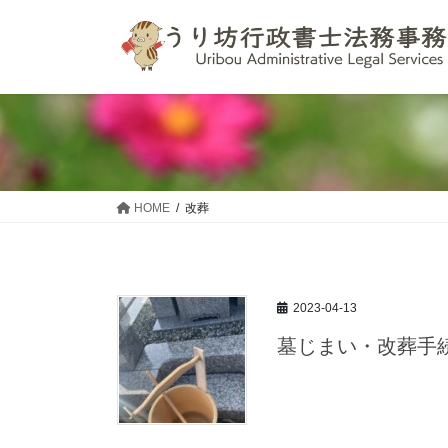
コ
ナ
ン
ビ
テ
ゲ
ン
ー
ツ
シ
へ
ョ
ス
ン
キ
に
ッ
移
HOME
改葬
プ
動
2023-04-13
墓じまい・改葬手