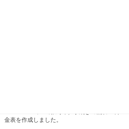
自動車登録～出張封印(丁種封印
再々委託)手続きの流れ・料金表を
更新しました。【大分ナンバー・全国対応】
2024-04-19
お知らせ
自動車登録～出張封印手続きの流
れ・料金表を作成しました。【大
分ナンバー】
2024-01-24
お知らせ
丁種封印の再々委託（封印の払
出・出張封印）手続きの流れ・料
金表を作成しました。