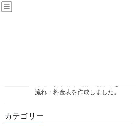
コ
ナ
ン
ビ
テ
ゲ
ン
ー
宅建業者名簿登載事項変更届出
ツ
シ
へ
ョ
ス
ン
HOME
宅建業者名簿登載事項変更届出
キ
に
ッ
移
プ
動
2024-03-04
お知らせ
宅地建物取引業免許申請手続きの
流れ・料金表を作成しました。
カテゴリー