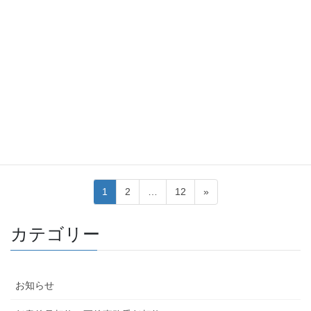
2026-01-05
お知らせ
2026年1月 無料相談会のお知らせ
（遺言、相続、墓じまい、起業、
許認可、契約書、行政手続き等）
遺言・相続、墓じまい・空き家に関すること、起業・法人設立に
関すること、許認可など行政への手続き、契約書の作成、生活に
関するお悩み等、どうすればよいか困っている方向けに…
投
固
固
固
1
2
…
12
»
稿
定
定
定
ペ
ペ
ペ
の
カテゴリー
ー
ー
ー
ペ
ジ
ジ
ジ
ー
お知らせ
ジ
送