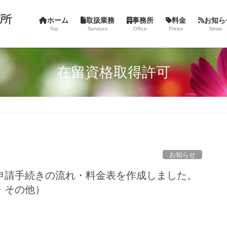
ホーム
取扱業務
事務所
料金
お知ら
Top
Services
Office
Prices
News
在留資格取得許可
お知らせ
申請手続きの流れ・料金表を作成しました。
・その他）