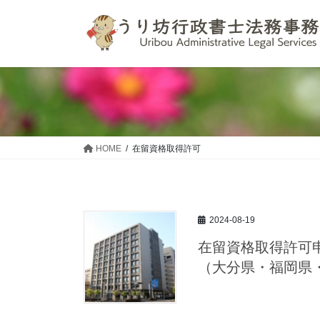
コ
ナ
ン
ビ
テ
ゲ
ン
ー
ツ
シ
へ
ョ
ス
ン
キ
に
ッ
移
HOME
在留資格取得許可
プ
動
2024-08-19
在留資格取得許可
（大分県・福岡県