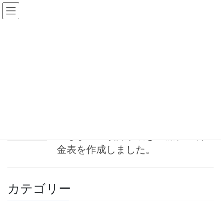
コ
ナ
ン
ビ
テ
ゲ
ン
ー
合祀墓
ツ
シ
へ
ョ
ス
ン
HOME
合祀墓
キ
に
ッ
移
プ
動
2023-04-13
お知らせ
墓じまい・改葬手続きの流れ・料
金表を作成しました。
カテゴリー