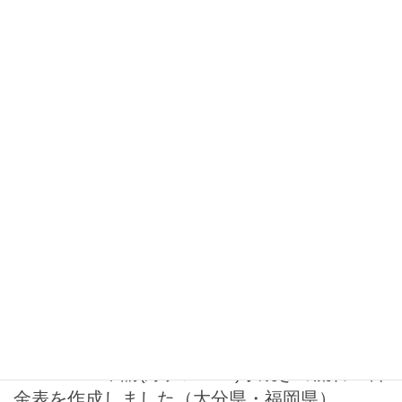
一般乗用旅客自動車運送事業(福祉
輸送事業限定)経営許可申請手続き
(介護・福祉タクシー許可)の流れ・料金表を作
成しました（大分県・福岡県）
2024-07-24
お知らせ
自家用自動車有償貸渡(レンタカー
事業)許可申請手続きの流れ・料金
表を作成しました（大分県・福岡県）
2024-07-03
お知らせ
一般貨物自動車運送事業経営許可
申請(緑ナンバー)手続きの流れ・料
金表を作成しました（大分県・福岡県）