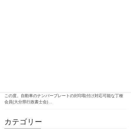
2024-01-19
お知らせ
自動車登録（番号変更※ナンバー
変更）～出張封印手続きの流れ・
料金表を作成しました。
2024-01-17
お知らせ
自動車の出張封印が対応可能(丁種
会員)になりました。
この度、自動車のナンバープレートの封印取付け対応可能な丁種
会員(大分県行政書士会)…
カテゴリー