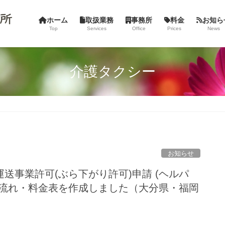
ホーム
取扱業務
事務所
料金
お知ら
Top
Services
Office
Prices
News
介護タクシー
お知らせ
送事業許可(ぶら下がり許可)申請 (ヘルパ
の流れ・料金表を作成しました（大分県・福岡