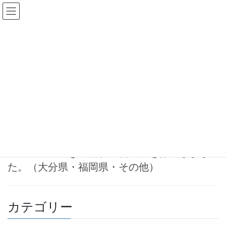
コ
ナ
ン
ビ
テ
ゲ
ン
ー
一般廃棄物
ツ
シ
へ
ョ
ス
ン
HOME
一般廃棄物
キ
に
ッ
移
プ
動
2024-04-05
お知らせ
産業廃棄物収集運搬業許可申請手
続きの流れ・料金表を作成しまし
た。（大分県・福岡県・その他）
カテゴリー