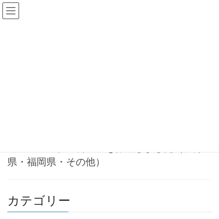
コ
ナ
ン
ビ
テ
ゲ
ン
ー
一級建築士
ツ
シ
へ
ョ
ス
ン
HOME
一級建築士
キ
に
ッ
移
プ
動
2025-01-21
お知らせ
建築士事務所登録申請手続きの流
れ・料金表を作成しました（大分
県・福岡県・その他）
カテゴリー