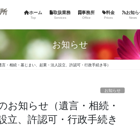
ホーム
取扱業務
事務所
料金
お知ら
Top
Services
Office
Prices
News
お知らせ
せ（遺言・相続・墓じまい、起業・法人設立、許認可・行政手続き等）
お知らせ
談会のお知らせ（遺言・相続・
設立、許認可・行政手続き