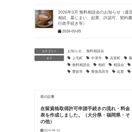
2026年3月 無料相談会のお知らせ（遺
相続、墓じまい、起業、許認可、契約
行政手続き等）
2026-03-05
お知らせ
、
無料相談会
カテゴリー
上毛町
中津市
吉富町
タグ
無料相談会
相続
相談会
豊前市
豊後高田市
起業
前の記事
在留資格取得許可申請手続きの流れ・料金
表を作成しました。（大分県・福岡県・そ
の他）
2024-08-19