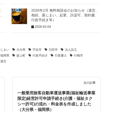
言、
2026年2月 無料相談会のお知らせ（遺言、
書、
相続、墓じまい、起業、許認可、契約書、
行政手続き等）
2026-02-04
墓じまい
大分県
宇佐市
日田市
法人設立
福岡県
築上町
行政手続き
行政書士
行橋市
遺言
次の記事
一般乗用旅客自動車運送事業(福祉輸送事業
限定)経営許可申請手続き(介護・福祉タク
シー許可)の流れ・料金表を作成しました
（大分県・福岡県）