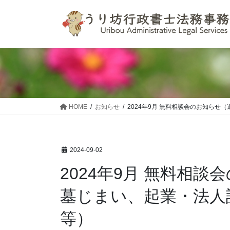
コ
ナ
ン
ビ
テ
ゲ
ン
ー
ツ
シ
へ
ョ
ス
ン
キ
に
ッ
移
HOME
お知らせ
2024年9月 無料相談会のお知ら
プ
動
2024-09-02
2024年9月 無料相
墓じまい、起業・法人
等）