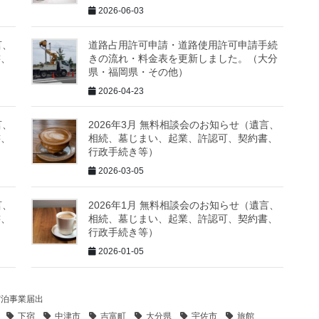
2026-06-03
言、
道路占用許可申請・道路使用許可申請手続
書、
きの流れ・料金表を更新しました。（大分
県・福岡県・その他）
2026-04-23
言、
2026年3月 無料相談会のお知らせ（遺言、
書、
相続、墓じまい、起業、許認可、契約書、
行政手続き等）
2026-03-05
言、
2026年1月 無料相談会のお知らせ（遺言、
書、
相続、墓じまい、起業、許認可、契約書、
行政手続き等）
2026-01-05
宿泊事業届出
下宿
中津市
吉富町
大分県
宇佐市
旅館