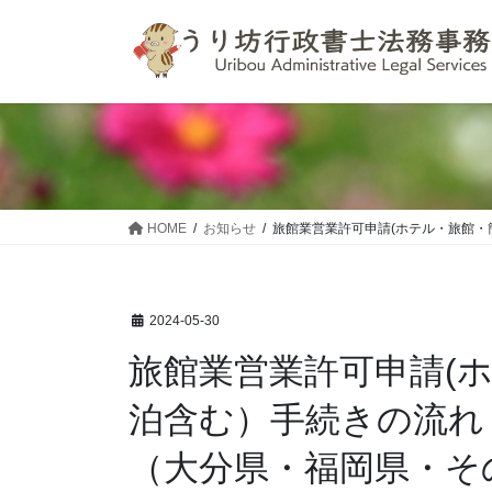
コ
ナ
ン
ビ
テ
ゲ
ン
ー
ツ
シ
へ
ョ
ス
ン
キ
に
ッ
移
HOME
お知らせ
旅館業営業許可申請(ホテル・旅館
プ
動
2024-05-30
旅館業営業許可申請(
泊含む）手続きの流れ
（大分県・福岡県・そ