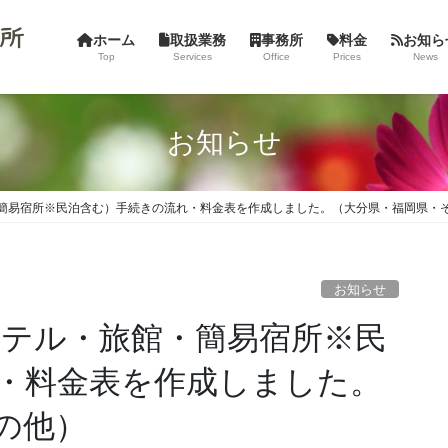
ホーム
取扱業務
事務所
料金
お知ら
Top
Services
Office
Prices
News
お知らせ
・簡易宿所※民泊含む）手続きの流れ・料金表を作成しました。（大分県・福岡県・
お知らせ
ホテル・旅館・簡易宿所※民
・料金表を作成しました。
の他）