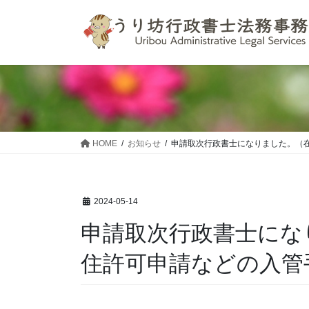
コ
ナ
ン
ビ
テ
ゲ
ン
ー
ツ
シ
へ
ョ
ス
ン
キ
に
ッ
移
HOME
お知らせ
申請取次行政書士になりました。（
プ
動
2024-05-14
申請取次行政書士にな
住許可申請などの入管