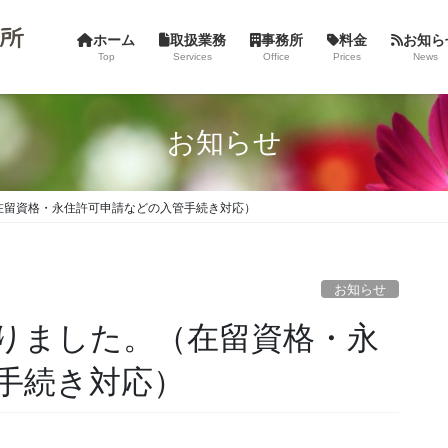
ホーム
取扱業務
事務所
料金
お知ら
Top
Services
Office
Prices
News
お知らせ
在留資格・永住許可申請などの入管手続き対応）
お知らせ
りました。（在留資格・永
手続き対応）