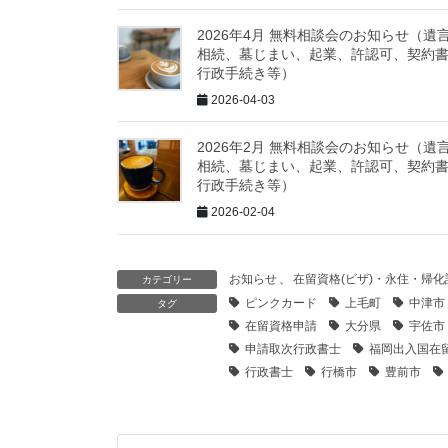
2026年4月 無料相談会のお知らせ（遺
相続、墓じまい、起業、許認可、契約
行政手続き等）
2026-04-03
2026年2月 無料相談会のお知らせ（遺
相続、墓じまい、起業、許認可、契約
行政手続き等）
2026-02-04
お知らせ
、
在留資格(ビザ)・永住・帰
カテゴリー
ピンクカード
上毛町
中津市
タグ
在留資格申請
大分県
宇佐市
申請取次行政書士
福岡出入国在
行政書士
行橋市
豊前市