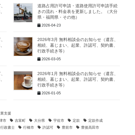
言、
道路占用許可申請・道路使用許可申請手続
書、
きの流れ・料金表を更新しました。（大分
県・福岡県・その他）
2026-04-23
言、
2026年3月 無料相談会のお知らせ（遺言、
書、
相続、墓じまい、起業、許認可、契約書、
行政手続き等）
2026-03-05
言、
2026年1月 無料相談会のお知らせ（遺言、
書、
相続、墓じまい、起業、許認可、契約書、
行政手続き等）
2026-01-05
起業支援
津市
吉富町
大分県
宇佐市
定款
定款作成
行政書士
行橋市
許認可
豊前市
豊後高田市