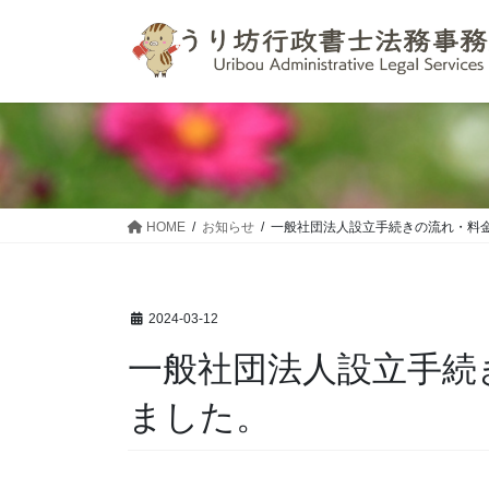
コ
ナ
ン
ビ
テ
ゲ
ン
ー
ツ
シ
へ
ョ
ス
ン
キ
に
ッ
移
HOME
お知らせ
一般社団法人設立手続きの流れ・料
プ
動
2024-03-12
一般社団法人設立手続
ました。