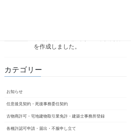
の利活用等、不動産に精通した行政書士として…
2023-08-01
お知らせ
農地転用・農地法関連の業務内容
を作成しました。
カテゴリー
お知らせ
任意後見契約・死後事務委任契約
古物商許可・宅地建物取引業免許・建築士事務所登録
各種許認可申請・届出・不服申し立て