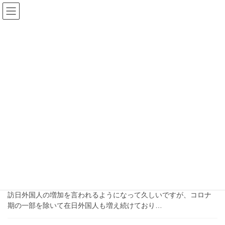
コ
ナ
ン
ビ
テ
ゲ
ン
ー
ブログ
ツ
シ
へ
ョ
ス
ン
HOME
ブログ
status of residence
キ
に
ッ
移
プ
動
status of residence
2024-08-14
ブログ
日本に住む外国人家庭に子どもが
生まれたら（行政手続き）
訪日外国人の増加を言われるようになって久しいですが、コロナ
期の一部を除いて在日外国人も増え続けており…