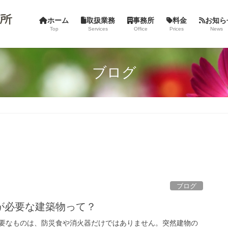
ホーム
取扱業務
事務所
料金
お知ら
Top
Services
Office
Prices
News
ブログ
ブログ
が必要な建築物って？
要なものは、防災食や消火器だけではありません。突然建物の