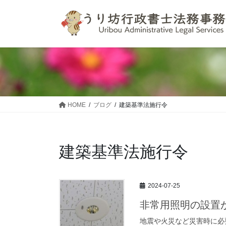
コ
ナ
ン
ビ
テ
ゲ
ン
ー
ツ
シ
へ
ョ
ス
ン
キ
に
ッ
移
HOME
ブログ
建築基準法施行令
プ
動
建築基準法施行令
2024-07-25
非常用照明の設置
地震や火災など災害時に必