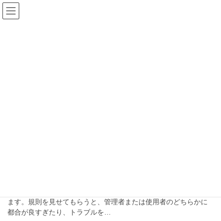
コ
ナ
ン
ビ
テ
ゲ
ン
ー
ブログ
ツ
シ
へ
ョ
ス
ン
HOME
ブログ
寺院規則作成
キ
に
ッ
移
プ
動
寺院規則作成
2024-11-19
ブログ
（墓地・納骨堂）管理と使用の間
を埋める規則
お墓や納骨堂の管理や使用規則について相談を受けることがあり
ます。規則を見せてもらうと、管理者または使用者のどちらかに
都合が良すぎたり、トラブルを…