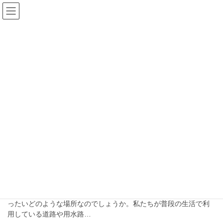
コ
ナ
ン
ビ
テ
ゲ
ン
ー
ブログ
ツ
シ
へ
ョ
ス
ン
HOME
ブログ
宅地
キ
に
ッ
移
プ
動
宅地
2024-08-23
ブログ
公図の赤色と青色部分（法定外公
共物：里道や水路など）
公図を見ると、赤色や青色に塗られている箇所がありますが、い
ったいどのような場所なのでしょうか。私たちが普段の生活で利
用している道路や用水路…