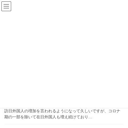
コ
ナ
ン
ビ
テ
ゲ
ン
ー
ブログ
ツ
シ
へ
ョ
ス
ン
HOME
ブログ
大使館
キ
に
ッ
移
プ
動
大使館
2024-08-14
ブログ
日本に住む外国人家庭に子どもが
生まれたら（行政手続き）
訪日外国人の増加を言われるようになって久しいですが、コロナ
期の一部を除いて在日外国人も増え続けており…