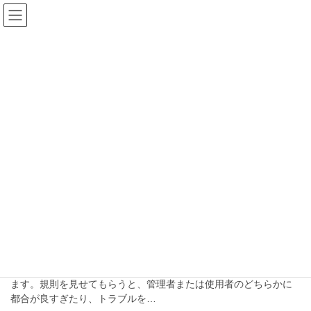
コ
ナ
ン
ビ
テ
ゲ
ン
ー
ブログ
ツ
シ
へ
ョ
ス
ン
HOME
ブログ
墓地使用契約
キ
に
ッ
移
プ
動
墓地使用契約
2024-11-19
ブログ
（墓地・納骨堂）管理と使用の間
を埋める規則
お墓や納骨堂の管理や使用規則について相談を受けることがあり
ます。規則を見せてもらうと、管理者または使用者のどちらかに
都合が良すぎたり、トラブルを…