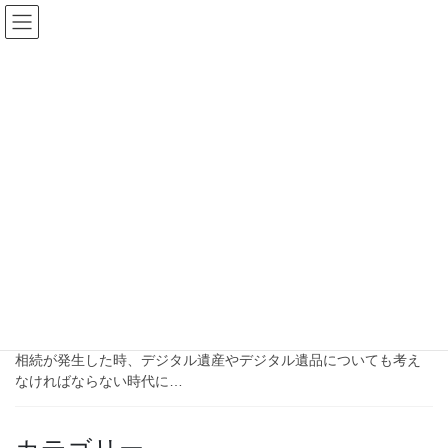
コ
ナ
ン
ビ
テ
ゲ
ン
ー
ブログ
ツ
シ
へ
ョ
ス
ン
HOME
ブログ
デジタル遺品
キ
に
ッ
移
プ
動
デジタル遺品
2024-07-12
ブログ
デジタル遺産、デジタル遺品
相続が発生した時、デジタル遺産やデジタル遺品についても考え
なければならない時代に…