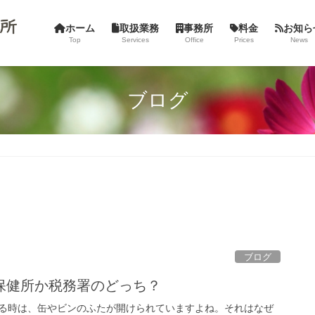
ホーム
取扱業務
事務所
料金
お知ら
Top
Services
Office
Prices
News
ブログ
ブログ
保健所か税務署のどっち？
る時は、缶やビンのふたが開けられていますよね。それはなぜ