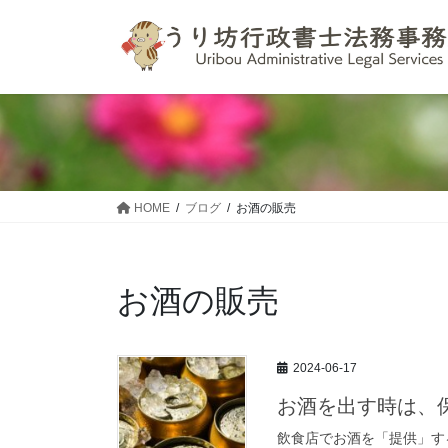
コ
ナ
ン
ビ
テ
ゲ
ン
ー
ツ
シ
へ
ョ
ス
ン
キ
に
ッ
移
HOME
ブログ
お酒の販売
プ
動
お酒の販売
2024-06-17
お酒を出す時は、
飲食店でお酒を「提供」す