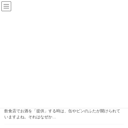
コ
ナ
ン
ビ
テ
ゲ
ン
ー
ブログ
ツ
シ
へ
ョ
ス
ン
HOME
ブログ
お酒の提供
キ
に
ッ
移
プ
動
お酒の提供
2024-06-17
ブログ
お酒を出す時は、保健所か税務署
のどっち？
飲食店でお酒を「提供」する時は、缶やビンのふたが開けられて
いますよね。それはなぜか…